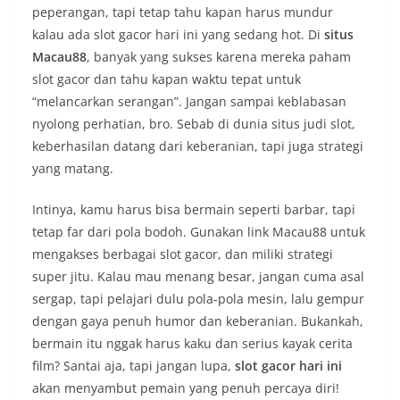
peperangan, tapi tetap tahu kapan harus mundur
kalau ada slot gacor hari ini yang sedang hot. Di
situs
Macau88
, banyak yang sukses karena mereka paham
slot gacor dan tahu kapan waktu tepat untuk
“melancarkan serangan”. Jangan sampai keblabasan
nyolong perhatian, bro. Sebab di dunia situs judi slot,
keberhasilan datang dari keberanian, tapi juga strategi
yang matang.
Intinya, kamu harus bisa bermain seperti barbar, tapi
tetap far dari pola bodoh. Gunakan link Macau88 untuk
mengakses berbagai slot gacor, dan miliki strategi
super jitu. Kalau mau menang besar, jangan cuma asal
sergap, tapi pelajari dulu pola-pola mesin, lalu gempur
dengan gaya penuh humor dan keberanian. Bukankah,
bermain itu nggak harus kaku dan serius kayak cerita
film? Santai aja, tapi jangan lupa,
slot gacor hari ini
akan menyambut pemain yang penuh percaya diri!