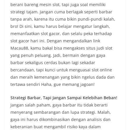
berani bareng mesin slot, tapi juga soal memiliki
strategi tajam. Jangan cuma berlagak seperti barbar
tanpa arah, karena itu cuma bikin pundi-pundi kalah,
bro! Di sini, kamu harus belajar mengatur langkah,
memanfaatkan slot gacor, dan selalu peka terhadap
slot gacor hari ini. Dengan mengandalkan link
Macau88, kamu bakal bisa mengakses situs judi slot
yang penuh peluang. Jadi, bermain dengan gaya
barbar sekaligus cerdas bukan lagi sekadar
bercandaan, tapi kunci untuk menguasai slot online
dan meraih kemenangan yang bikin ngelus dada dan
tertawa sendiri Haha, gue memang jagoan!
Strategi Barbar, Tapi Jangan Sampai Kelebihan Beban!
Jangan salah paham, gaya barbar itu tidak berarti
menyerang sembarangan dan lupa strategi. Malah,
gaya ini harus dikombinasikan dengan analisis dan
keberanian buat mengambil risiko kaya dalam