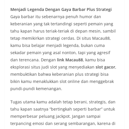
Menjadi Legenda Dengan Gaya Barbar Plus Strategi
Gaya barbar itu sebenarnya penuh humor dan
keberanian yang tak tertandingi seperti pemain yang
tahu kapan harus teriak-teriak di depan mesin, sambil
tetap memikirkan strategi cerdas. Di situs Macau88,
kamu bisa belajar menjadi legenda, bukan cuma
sekadar pemain yang asal nonton, tapi yang agresif
dan terencana. Dengan
link Macau88
, kamu bisa
eksplorasi situs judi slot yang menyediakan
slot gacor
,
membuktikan bahwa keberanian plus strategi bisa
bikin kamu menaklukkan slot online dan menggebrak
pundi-pundi kemenangan.
Tugas utama kamu adalah tetap berani, strategis, dan
tahu kapan saatnya “bertingkah seperti barbar” untuk
memperbesar peluang jackpot. Jangan sampai
terpancing emosi dan serang sembarangan, karena di