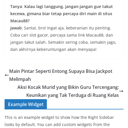
Tanya
:
Kalau lagi tanggung, jangan-jangan gue takut
kecewa, gimana biar tetap percaya diri main di situs
Macau88?
Jawab
: Santai, bro! Ingat aja, keberanian itu penting.
Coba cari slot gacor, percaya sama link Macau88, dan
jangan takut salah. Semakin sering coba, semakin jago,
dan akhirnya keberuntungan akan menyapa!
Main Pintar Seperti Entong Supaya Bisa Jackpot
Melimpah
Aksi Kocak Murid yang Bikin Guru Tercengang:
Keunikan yang Tak Terduga di Ruang Kelas
Example Widget
This is an example widget to show how the Right Sidebar
looks by default. You can add custom widgets from the