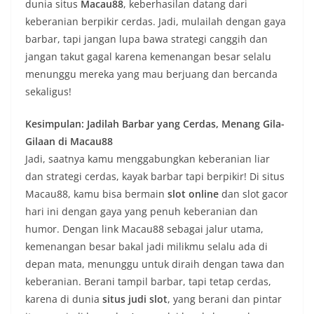
dunia situs
Macau88
, keberhasilan datang dari
keberanian berpikir cerdas. Jadi, mulailah dengan gaya
barbar, tapi jangan lupa bawa strategi canggih dan
jangan takut gagal karena kemenangan besar selalu
menunggu mereka yang mau berjuang dan bercanda
sekaligus!
Kesimpulan: Jadilah Barbar yang Cerdas, Menang Gila-
Gilaan di Macau88
Jadi, saatnya kamu menggabungkan keberanian liar
dan strategi cerdas, kayak barbar tapi berpikir! Di situs
Macau88, kamu bisa bermain
slot online
dan slot gacor
hari ini dengan gaya yang penuh keberanian dan
humor. Dengan link Macau88 sebagai jalur utama,
kemenangan besar bakal jadi milikmu selalu ada di
depan mata, menunggu untuk diraih dengan tawa dan
keberanian. Berani tampil barbar, tapi tetap cerdas,
karena di dunia
situs judi slot
, yang berani dan pintar