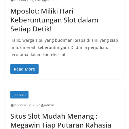
Mposlot: Miliki Hari
Keberuntungan Slot dalam
Setiap Detik!
Hallo, warga sipil yang budiman! Siapa di sini yang siap
untuk meraih keberuntungan? Di dunia perjudian,
terutama dalam konteks slot
Read More
JUDI SLOT
January 12, 2025
admin
Situs Slot Mudah Menang :
Megawin Tiap Putaran Rahasia