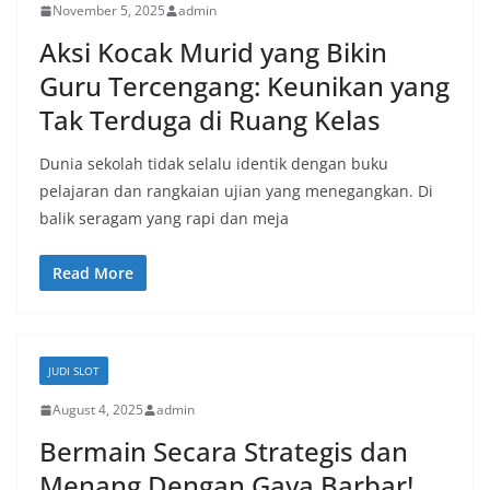
November 5, 2025
admin
Aksi Kocak Murid yang Bikin
Guru Tercengang: Keunikan yang
Tak Terduga di Ruang Kelas
Dunia sekolah tidak selalu identik dengan buku
pelajaran dan rangkaian ujian yang menegangkan. Di
balik seragam yang rapi dan meja
Read More
JUDI SLOT
August 4, 2025
admin
Bermain Secara Strategis dan
Menang Dengan Gaya Barbar!