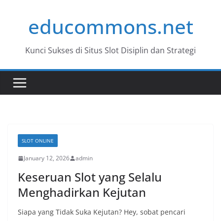
Skip
educommons.net
to
content
Kunci Sukses di Situs Slot Disiplin dan Strategi
SLOT ONLINE
January 12, 2026
admin
Keseruan Slot yang Selalu
Menghadirkan Kejutan
Siapa yang Tidak Suka Kejutan? Hey, sobat pencari